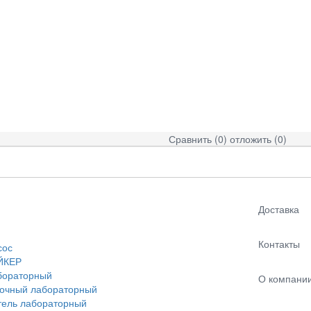
Сравнить (
0
)
отложить (
0
)
Доставка
Контакты
сос
ЙКЕР
бораторный
О компани
точный лабораторный
тель лабораторный