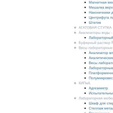
Магнитная ме
Мешалка верх
Наконечники д
Центрифуга л
Штатив
АГАТОВАЯ СТУПКА
Анализаторы воды 
Лабораторный
Буферный раствор
Весы лабораторные
Анализатор в
Аналитически
Весы лаборат
Лабораторные
Платформенн
Полумикрове
КИПиА
Адгезиметр
Испытательны
Лабораторная мебе
Шкаф для сте
Стеллаж мета