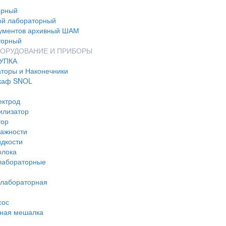
орный
й лабораторный
ументов архивный ШАМ
торный
БОРУДОВАНИЕ И ПРИБОРЫ
УПКА
аторы и Наконечники
каф SNOL
ектрод
илизатор
тор
лажности
идкости
олока
лабораторные
 лабораторная
сос
ная мешалка