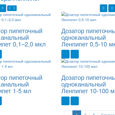
тор пипеточный
Дозатор пипеточн
канальный
одноканальный
пет 0,1–2,0 мкл
Ленпипет 0,5-10 м
тор пипеточный
Дозатор пипеточн
канальный
одноканальный
пет 1-5 мл
Ленпипет 10-100 м
Previous
«
1
2
3
Следую