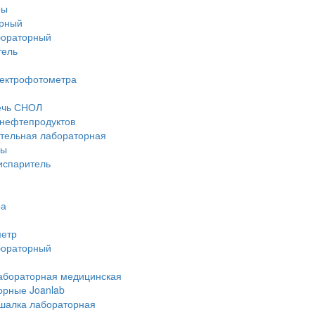
ры
рный
бораторный
тель
пектрофотометра
ечь СНОЛ
нефтепродуктов
ательная лабораторная
ры
испаритель
ра
етр
бораторный
абораторная медицинская
орные Joanlab
шалка лабораторная