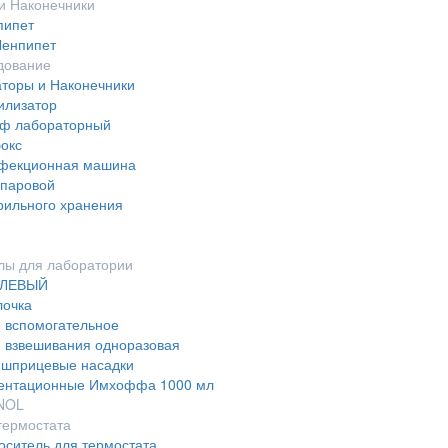
и Наконечники
пипет
Ленпипет
дование
аторы и Наконечники
илизатор
ф лабораторный
окс
фекционная машина
 паровой
рильного хранения
лы для лаборатории
ЕЛЕВЫЙ
лочка
 вспомогательное
я взвешивания одноразовая
шприцевые насадки
ентационные Имхоффа 1000 мл
NOL
термостата
оситель для термостата