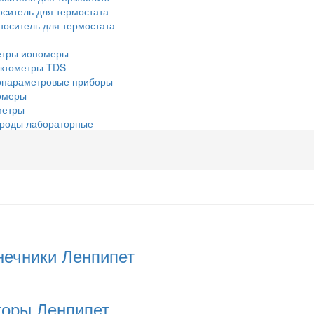
ситель для термостата
оноситель для термостата
етры иономеры
уктометры TDS
опараметровые приборы
омеры
метры
троды лабораторные
нечники Ленпипет
торы Ленпипет