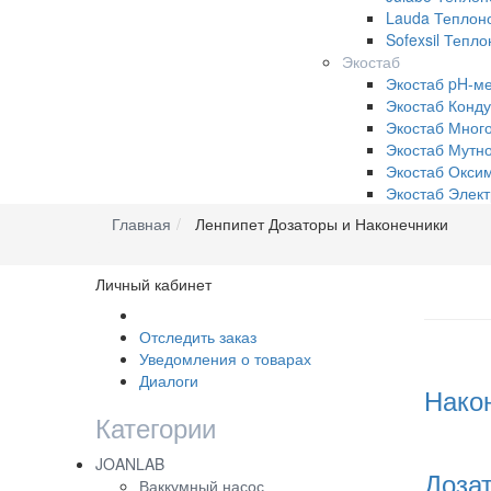
Lauda Теплоно
Sofexsil Тепл
Экостаб
Экостаб pH-м
Экостаб Конд
Экостаб Мног
Экостаб Мутн
Экостаб Окси
Экостаб Элек
Главная
Ленпипет Дозаторы и Наконечники
Личный кабинет
Отследить заказ
Уведомления о товарах
Диалоги
Нако
Категории
JOANLAB
Доза
Ваккумный насос