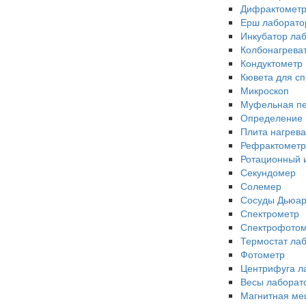
Дифрактомет
Ерш лаборато
Инкубатор ла
Колбонагрева
Кондуктометр
Кювета для с
Микроскоп
Муфельная п
Определение 
Плита нагрев
Рефрактомет
Ротационный 
Секундомер
Солемер
Сосуды Дьюа
Спектрометр
Спектрофотом
Термостат ла
Фотометр
Центрифуга л
Весы лаборат
Магнитная ме