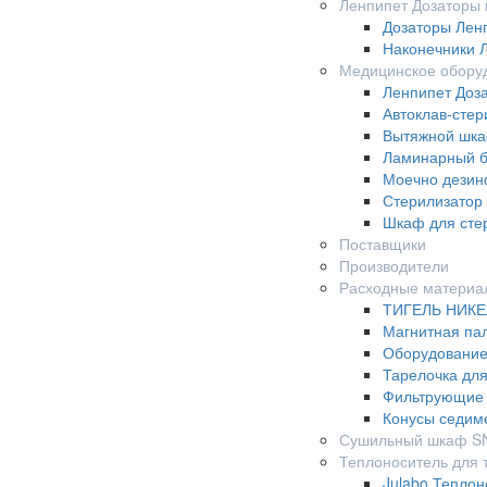
Ленпипет Дозаторы 
Дозаторы Лен
Наконечники 
Медицинское обору
Ленпипет Доз
Автоклав-стер
Вытяжной шка
Ламинарный б
Моечно дезин
Стерилизатор
Шкаф для сте
Поставщики
Производители
Расходные материа
ТИГЕЛЬ НИК
Магнитная па
Оборудование
Тарелочка дл
Фильтрующие 
Конусы седим
Сушильный шкаф S
Теплоноситель для 
Julabo Теплон