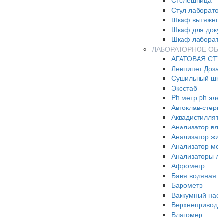
Столешница
Стул лаборат
Шкаф вытяжно
Шкаф для док
Шкаф лабора
ЛАБОРАТОРНОЕ О
АГАТОВАЯ СТ
Ленпипет Доз
Сушильный ш
Экостаб
Ph метр ph эл
Автоклав-стер
Аквадистилля
Анализатор в
Анализатор ж
Анализатор м
Анализаторы 
Афрометр
Баня водяная
Барометр
Ваккумный на
Верхнепривод
Влагомер