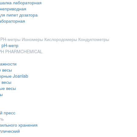
шалка лабораторная
неприводная
ля пипет дозатора
абораторная
- PH-метры Иономеры Кислородомеры Кондуктометры
 pH-метр
 PH PHARMCHEMICAL
лажности
е весы
орные Joanlab
 весы
ые весы
сы
й пресс
ль
рильного хранения
ллический