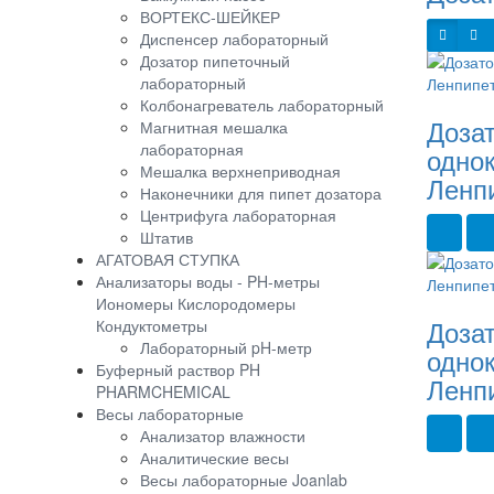
ВОРТЕКС-ШЕЙКЕР
Диспенсер лабораторный
Дозатор пипеточный
лабораторный
Колбонагреватель лабораторный
Доза
Магнитная мешалка
лабораторная
одно
Мешалка верхнеприводная
Ленпи
Наконечники для пипет дозатора
Центрифуга лабораторная
Штатив
АГАТОВАЯ СТУПКА
Анализаторы воды - PH-метры
Иономеры Кислородомеры
Доза
Кондуктометры
Лабораторный pH-метр
одно
Буферный раствор PH
Ленпи
PHARMCHEMICAL
Весы лабораторные
Анализатор влажности
Аналитические весы
Весы лабораторные Joanlab