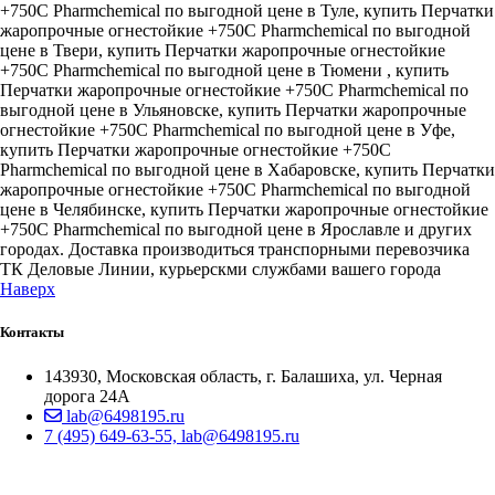
+750С Pharmchemical по выгодной цене в Туле, купить Перчатки
жаропрочные огнестойкие +750С Pharmchemical по выгодной
цене в Твери, купить Перчатки жаропрочные огнестойкие
+750С Pharmchemical по выгодной цене в Тюмени , купить
Перчатки жаропрочные огнестойкие +750С Pharmchemical по
выгодной цене в Ульяновске, купить Перчатки жаропрочные
огнестойкие +750С Pharmchemical по выгодной цене в Уфе,
купить Перчатки жаропрочные огнестойкие +750С
Pharmchemical по выгодной цене в Хабаровске, купить Перчатки
жаропрочные огнестойкие +750С Pharmchemical по выгодной
цене в Челябинске, купить Перчатки жаропрочные огнестойкие
+750С Pharmchemical по выгодной цене в Ярославле и других
городах. Доставка производиться транспорными перевозчика
ТК Деловые Линии, курьерскми службами вашего города
Наверх
Контакты
143930, Московская область, г. Балашиха, ул. Черная
дорога 24А
lab@6498195.ru
7 (495) 649-63-55, lab@6498195.ru