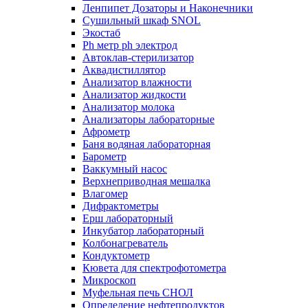
Ленпипет Дозаторы и Наконечники
Сушильный шкаф SNOL
Экостаб
Ph метр ph электрод
Автоклав-стерилизатор
Аквадистиллятор
Анализатор влажности
Анализатор жидкости
Анализатор молока
Анализаторы лабораторные
Афрометр
Баня водяная лабораторная
Барометр
Ваккумный насос
Верхнеприводная мешалка
Влагомер
Дифрактометры
Ерш лабораторный
Инкубатор лабораторный
Колбонагреватель
Кондуктометр
Кювета для спектрофотометра
Микроскоп
Муфельная печь СНОЛ
Определение нефтепродуктов