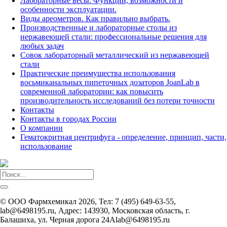
Лабораторные весы. Функции, возможности и
особенности эксплуатации.
Виды ареометров. Как правильно выбрать.
Производственные и лабораторные столы из
нержавеющей стали: профессиональные решения для
любых задач
Совок лабораторный металлический из нержавеющей
стали
Практические преимущества использования
восьмиканальных пипеточных дозаторов JoanLab в
современной лаборатории: как повысить
производительность исследований без потери точности
Контакты
Контакты в городах России
О компании
Гематокритная центрифуга - определение, принцип, части,
использование
©
ООО Фармхемикал
2026, Тел:
7 (495) 649-63-55,
lab@6498195.ru
,
Адрес:
143930, Московская область, г.
Балашиха, ул. Черная дорога 24А
lab@6498195.ru