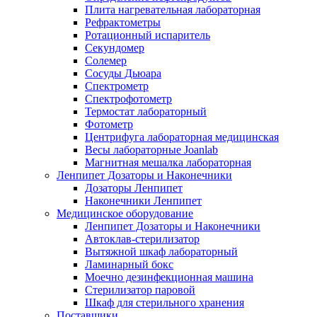
Плита нагревательная лабораторная
Рефрактометры
Ротационный испаритель
Секундомер
Солемер
Сосуды Дьюара
Спектрометр
Спектрофотометр
Термостат лабораторный
Фотометр
Центрифуга лабораторная медицинская
Весы лабораторные Joanlab
Магнитная мешалка лабораторная
Ленпипет Дозаторы и Наконечники
Дозаторы Ленпипет
Наконечники Ленпипет
Медицинское оборудование
Ленпипет Дозаторы и Наконечники
Автоклав-стерилизатор
Вытяжной шкаф лабораторный
Ламинарный бокс
Моечно дезинфекционная машина
Стерилизатор паровой
Шкаф для стерильного хранения
Поставщики