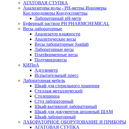
АГАТОВАЯ СТУПКА
Анализаторы воды - PH-метры Иономеры
Кислородомеры Кондуктометры
Лабораторный pH-метр
Буферный раствор PH PHARMCHEMICAL
Весы лабораторные
Анализатор влажности
Аналитические весы
Весы лабораторные Joanlab
Лабораторные весы
Платформенные весы
Полумикровесы
КИПиА
Адгезиметр
Испытательный пресс
Лабораторная мебель
Шкаф для стерильного хранения
Стеллаж металлический
Столешница
Стул лабораторный
Шкаф вытяжной лабораторный
Шкаф для документов архивный ШАМ
Шкаф лабораторный
ЛАБОРАТОРНОЕ ОБОРУДОВАНИЕ И ПРИБОРЫ
АГАТОВАЯ СТУПКА