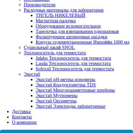
Производители
Расходные материалы для лаборатории
ТИГЕЛЬ НИКЕЛЕВЫЙ
Магнитная палочка
Оборудование вспомогательное
Тарелочка для взвешивания одноразовая
Фильтрующие шприцевые насадки
Конусы седиментационные Имхоффа 1000 мл
Сушильный шкаф SNOL
Теплоноситель для термостата
Julabo Теплоноситель для термостата
Lauda Теплоноситель для термостата
Sofexsil Теплоноситель для термостата
Экостаб
Экостаб pH-метры иономеры
Экостаб Кондуктометры TDS
Экостаб Многопараметровые приборы
Экостаб Мутномеры
Экостаб Оксиметры
Экостаб Электроды лабораторные
Доставка
Контакты
О компании