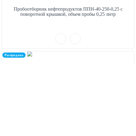
Пробоотборник нефтепродуктов ППН-40-250-0,25 с
поворотной крышкой, объем пробы 0,25 литр
Распродажа
Пробоотборник нефтепродуктов ППН-40-300-0,3 с
поворотной крышкой, объем пробы 0,3 литр