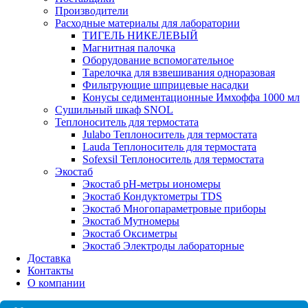
Производители
Расходные материалы для лаборатории
ТИГЕЛЬ НИКЕЛЕВЫЙ
Магнитная палочка
Оборудование вспомогательное
Тарелочка для взвешивания одноразовая
Фильтрующие шприцевые насадки
Конусы седиментационные Имхоффа 1000 мл
Сушильный шкаф SNOL
Теплоноситель для термостата
Julabo Теплоноситель для термостата
Lauda Теплоноситель для термостата
Sofexsil Теплоноситель для термостата
Экостаб
Экостаб pH-метры иономеры
Экостаб Кондуктометры TDS
Экостаб Многопараметровые приборы
Экостаб Мутномеры
Экостаб Оксиметры
Экостаб Электроды лабораторные
Доставка
Контакты
О компании