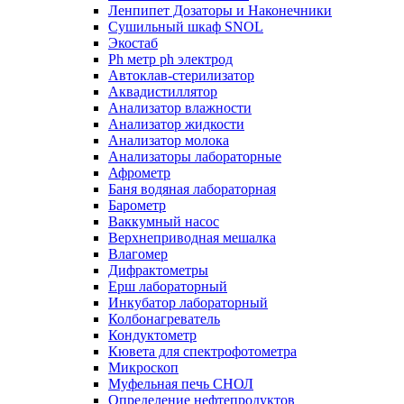
Ленпипет Дозаторы и Наконечники
Сушильный шкаф SNOL
Экостаб
Ph метр ph электрод
Автоклав-стерилизатор
Аквадистиллятор
Анализатор влажности
Анализатор жидкости
Анализатор молока
Анализаторы лабораторные
Афрометр
Баня водяная лабораторная
Барометр
Ваккумный насос
Верхнеприводная мешалка
Влагомер
Дифрактометры
Ерш лабораторный
Инкубатор лабораторный
Колбонагреватель
Кондуктометр
Кювета для спектрофотометра
Микроскоп
Муфельная печь СНОЛ
Определение нефтепродуктов