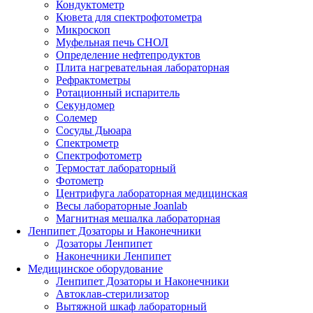
Кондуктометр
Кювета для спектрофотометра
Микроскоп
Муфельная печь СНОЛ
Определение нефтепродуктов
Плита нагревательная лабораторная
Рефрактометры
Ротационный испаритель
Секундомер
Солемер
Сосуды Дьюара
Спектрометр
Спектрофотометр
Термостат лабораторный
Фотометр
Центрифуга лабораторная медицинская
Весы лабораторные Joanlab
Магнитная мешалка лабораторная
Ленпипет Дозаторы и Наконечники
Дозаторы Ленпипет
Наконечники Ленпипет
Медицинское оборудование
Ленпипет Дозаторы и Наконечники
Автоклав-стерилизатор
Вытяжной шкаф лабораторный