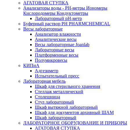
АГАТОВАЯ СТУПКА
Анализаторы воды - PH-метры Иономеры
Кислородомеры Кондуктометры
Лабораторный pH-метр
Буферный раствор PH PHARMCHEMICAL
Весы лабораторные
Анализатор влажности
Аналитические весы
Весы лабораторные Joanlab
Лабораторные весы
Платформенные весы
Полумикровесы
КИПиА
Адгезиметр
Испытательный пресс
Лабораторная мебель
Шкаф для стерильного хранения
Стеллаж металлический
Столешница
Стул лабораторный
Шкаф вытяжной лабораторный
Шкаф для документов архивный ШАМ
Шкаф лабораторный
ЛАБОРАТОРНОЕ ОБОРУДОВАНИЕ И ПРИБОРЫ
АГАТОВАЯ СТУПКА