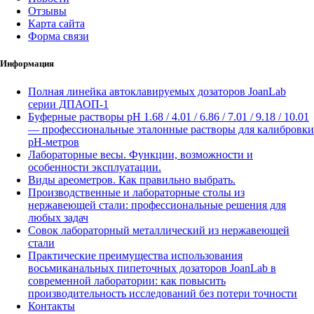
Отзывы
Карта сайта
Форма связи
Информация
Полная линейка автоклавируемых дозаторов JoanLab
серии ДПАОП-1
Буферные растворы pH 1.68 / 4.01 / 6.86 / 7.01 / 9.18 / 10.01
— профессиональные эталонные растворы для калибровки
pH-метров
Лабораторные весы. Функции, возможности и
особенности эксплуатации.
Виды ареометров. Как правильно выбрать.
Производственные и лабораторные столы из
нержавеющей стали: профессиональные решения для
любых задач
Совок лабораторный металлический из нержавеющей
стали
Практические преимущества использования
восьмиканальных пипеточных дозаторов JoanLab в
современной лаборатории: как повысить
производительность исследований без потери точности
Контакты