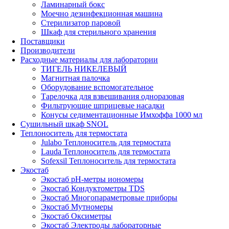
Ламинарный бокс
Моечно дезинфекционная машина
Стерилизатор паровой
Шкаф для стерильного хранения
Поставщики
Производители
Расходные материалы для лаборатории
ТИГЕЛЬ НИКЕЛЕВЫЙ
Магнитная палочка
Оборудование вспомогательное
Тарелочка для взвешивания одноразовая
Фильтрующие шприцевые насадки
Конусы седиментационные Имхоффа 1000 мл
Сушильный шкаф SNOL
Теплоноситель для термостата
Julabo Теплоноситель для термостата
Lauda Теплоноситель для термостата
Sofexsil Теплоноситель для термостата
Экостаб
Экостаб pH-метры иономеры
Экостаб Кондуктометры TDS
Экостаб Многопараметровые приборы
Экостаб Мутномеры
Экостаб Оксиметры
Экостаб Электроды лабораторные