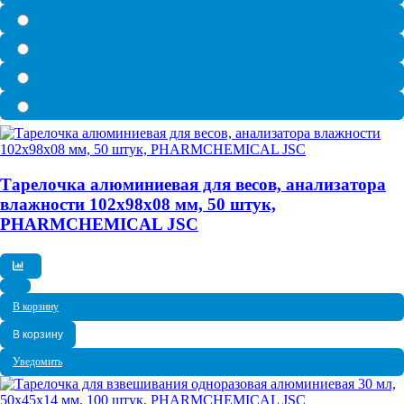
Тарелочка алюминиевая для весов, анализатора
влажности 102x98x08 мм, 50 штук,
PHARMCHEMICAL JSC
В корзину
В корзину
Уведомить