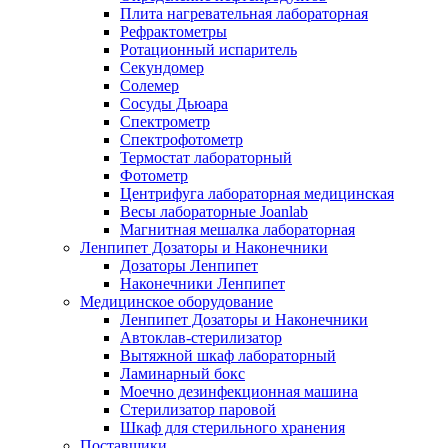
Плита нагревательная лабораторная
Рефрактометры
Ротационный испаритель
Секундомер
Солемер
Сосуды Дьюара
Спектрометр
Спектрофотометр
Термостат лабораторный
Фотометр
Центрифуга лабораторная медицинская
Весы лабораторные Joanlab
Магнитная мешалка лабораторная
Ленпипет Дозаторы и Наконечники
Дозаторы Ленпипет
Наконечники Ленпипет
Медицинское оборудование
Ленпипет Дозаторы и Наконечники
Автоклав-стерилизатор
Вытяжной шкаф лабораторный
Ламинарный бокс
Моечно дезинфекционная машина
Стерилизатор паровой
Шкаф для стерильного хранения
Поставщики