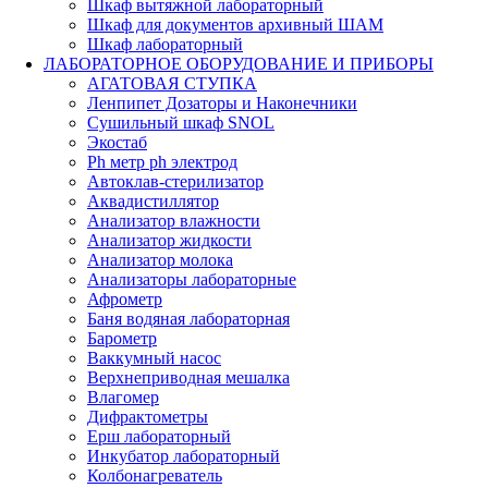
Шкаф вытяжной лабораторный
Шкаф для документов архивный ШАМ
Шкаф лабораторный
ЛАБОРАТОРНОЕ ОБОРУДОВАНИЕ И ПРИБОРЫ
АГАТОВАЯ СТУПКА
Ленпипет Дозаторы и Наконечники
Сушильный шкаф SNOL
Экостаб
Ph метр ph электрод
Автоклав-стерилизатор
Аквадистиллятор
Анализатор влажности
Анализатор жидкости
Анализатор молока
Анализаторы лабораторные
Афрометр
Баня водяная лабораторная
Барометр
Ваккумный насос
Верхнеприводная мешалка
Влагомер
Дифрактометры
Ерш лабораторный
Инкубатор лабораторный
Колбонагреватель