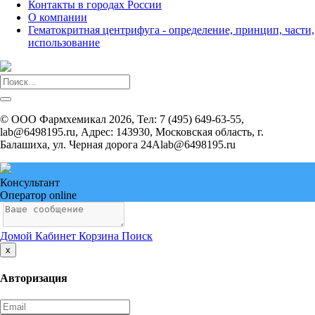
Контакты в городах России
О компании
Гематокритная центрифуга - определение, принцип, части,
использование
©
ООО Фармхемикал
2026, Тел:
7 (495) 649-63-55,
lab@6498195.ru
,
Адрес:
143930, Московская область, г.
Балашиха, ул. Черная дорога 24А
lab@6498195.ru
Консультант
Оператор online
Домой
Кабинет
Корзина
Поиск
Close
x
Авторизация