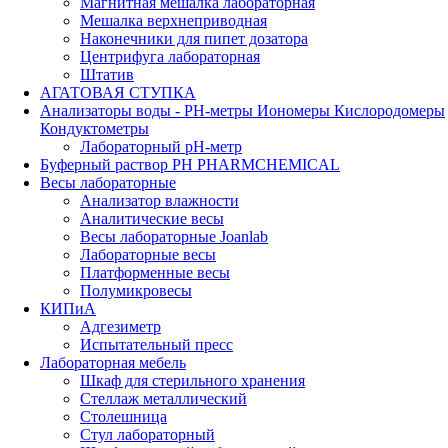
Магнитная мешалка лабораторная
Мешалка верхнеприводная
Наконечники для пипет дозатора
Центрифуга лабораторная
Штатив
АГАТОВАЯ СТУПКА
Анализаторы воды - PH-метры Иономеры Кислородомеры
Кондуктометры
Лабораторный pH-метр
Буферный раствор PH PHARMCHEMICAL
Весы лабораторные
Анализатор влажности
Аналитические весы
Весы лабораторные Joanlab
Лабораторные весы
Платформенные весы
Полумикровесы
КИПиА
Адгезиметр
Испытательный пресс
Лабораторная мебель
Шкаф для стерильного хранения
Стеллаж металлический
Столешница
Стул лабораторный